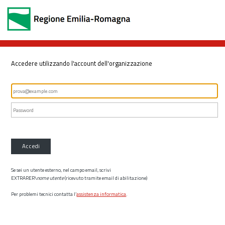
Accedere utilizzando l'account dell'organizzazione
Accedi
Se sei un utente esterno, nel campo email, scrivi
EXTRARER\
nome utente
(ricevuto tramite email di abilitazione)
Per problemi tecnici contatta l’
assistenza informatica
.