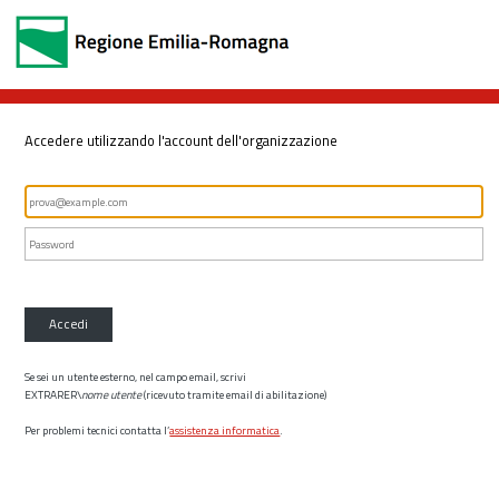
Accedere utilizzando l'account dell'organizzazione
Accedi
Se sei un utente esterno, nel campo email, scrivi
EXTRARER\
nome utente
(ricevuto tramite email di abilitazione)
Per problemi tecnici contatta l’
assistenza informatica
.