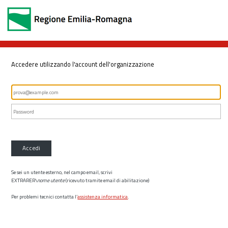
Accedere utilizzando l'account dell'organizzazione
Accedi
Se sei un utente esterno, nel campo email, scrivi
EXTRARER\
nome utente
(ricevuto tramite email di abilitazione)
Per problemi tecnici contatta l’
assistenza informatica
.