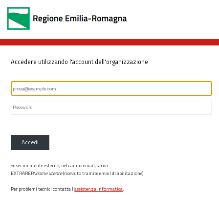
Accedere utilizzando l'account dell'organizzazione
Accedi
Se sei un utente esterno, nel campo email, scrivi
EXTRARER\
nome utente
(ricevuto tramite email di abilitazione)
Per problemi tecnici contatta l’
assistenza informatica
.