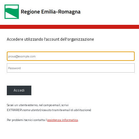
Accedere utilizzando l'account dell'organizzazione
Accedi
Se sei un utente esterno, nel campo email, scrivi
EXTRARER\
nome utente
(ricevuto tramite email di abilitazione)
Per problemi tecnici contatta l’
assistenza informatica
.