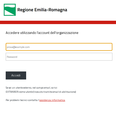
Accedere utilizzando l'account dell'organizzazione
Accedi
Se sei un utente esterno, nel campo email, scrivi
EXTRARER\
nome utente
(ricevuto tramite email di abilitazione)
Per problemi tecnici contatta l’
assistenza informatica
.