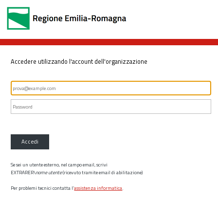
Accedere utilizzando l'account dell'organizzazione
Accedi
Se sei un utente esterno, nel campo email, scrivi
EXTRARER\
nome utente
(ricevuto tramite email di abilitazione)
Per problemi tecnici contatta l’
assistenza informatica
.