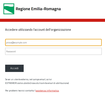
Accedere utilizzando l'account dell'organizzazione
Accedi
Se sei un utente esterno, nel campo email, scrivi
EXTRARER\
nome utente
(ricevuto tramite email di abilitazione)
Per problemi tecnici contatta l’
assistenza informatica
.