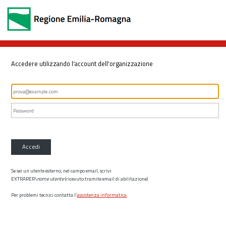
Accedere utilizzando l'account dell'organizzazione
Accedi
Se sei un utente esterno, nel campo email, scrivi
EXTRARER\
nome utente
(ricevuto tramite email di abilitazione)
Per problemi tecnici contatta l’
assistenza informatica
.