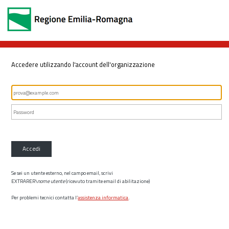
Accedere utilizzando l'account dell'organizzazione
Accedi
Se sei un utente esterno, nel campo email, scrivi
EXTRARER\
nome utente
(ricevuto tramite email di abilitazione)
Per problemi tecnici contatta l’
assistenza informatica
.