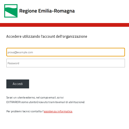
Accedere utilizzando l'account dell'organizzazione
Accedi
Se sei un utente esterno, nel campo email, scrivi
EXTRARER\
nome utente
(ricevuto tramite email di abilitazione)
Per problemi tecnici contatta l’
assistenza informatica
.