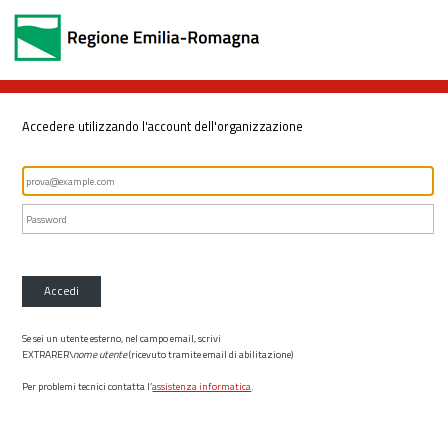
Accedere utilizzando l'account dell'organizzazione
Accedi
Se sei un utente esterno, nel campo email, scrivi
EXTRARER\
nome utente
(ricevuto tramite email di abilitazione)
Per problemi tecnici contatta l’
assistenza informatica
.