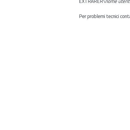
EXTRARER\
nome utent
Per problemi tecnici cont