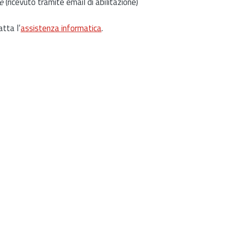
e
(ricevuto tramite email di abilitazione)
atta l’
assistenza informatica
.