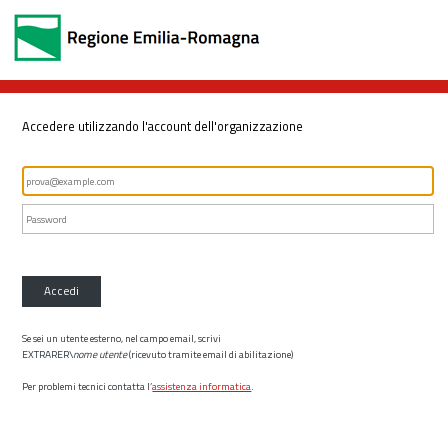
Accedere utilizzando l'account dell'organizzazione
Accedi
Se sei un utente esterno, nel campo email, scrivi
EXTRARER\
nome utente
(ricevuto tramite email di abilitazione)
Per problemi tecnici contatta l’
assistenza informatica
.