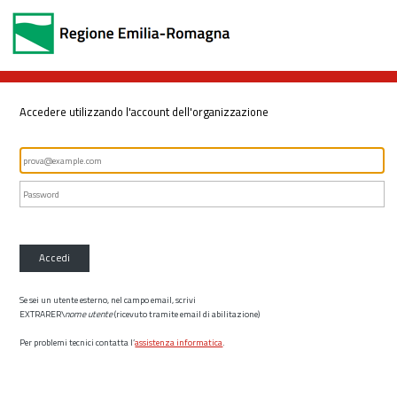
Accedere utilizzando l'account dell'organizzazione
Accedi
Se sei un utente esterno, nel campo email, scrivi
EXTRARER\
nome utente
(ricevuto tramite email di abilitazione)
Per problemi tecnici contatta l’
assistenza informatica
.