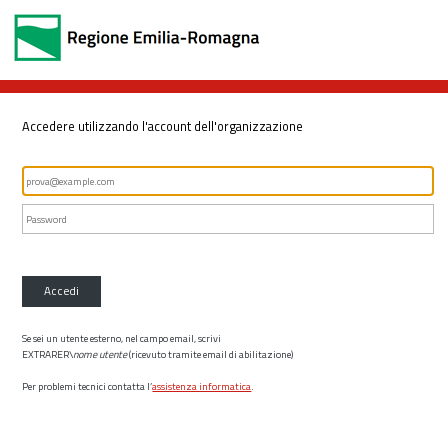
Accedere utilizzando l'account dell'organizzazione
Accedi
Se sei un utente esterno, nel campo email, scrivi
EXTRARER\
nome utente
(ricevuto tramite email di abilitazione)
Per problemi tecnici contatta l’
assistenza informatica
.