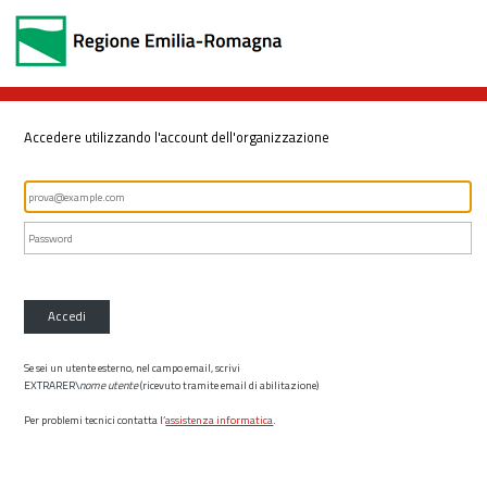
Accedere utilizzando l'account dell'organizzazione
Accedi
Se sei un utente esterno, nel campo email, scrivi
EXTRARER\
nome utente
(ricevuto tramite email di abilitazione)
Per problemi tecnici contatta l’
assistenza informatica
.