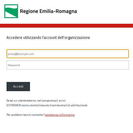
Accedere utilizzando l'account dell'organizzazione
Accedi
Se sei un utente esterno, nel campo email, scrivi
EXTRARER\
nome utente
(ricevuto tramite email di abilitazione)
Per problemi tecnici contatta l’
assistenza informatica
.