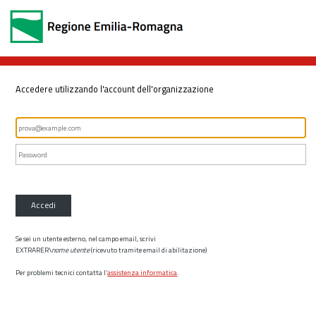
Accedere utilizzando l'account dell'organizzazione
Accedi
Se sei un utente esterno, nel campo email, scrivi
EXTRARER\
nome utente
(ricevuto tramite email di abilitazione)
Per problemi tecnici contatta l’
assistenza informatica
.