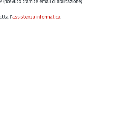
e
(ricevuto tramite email di abilitazione)
atta l’
assistenza informatica
.