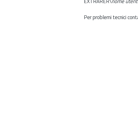
EXTRARER\
nome utent
Per problemi tecnici cont