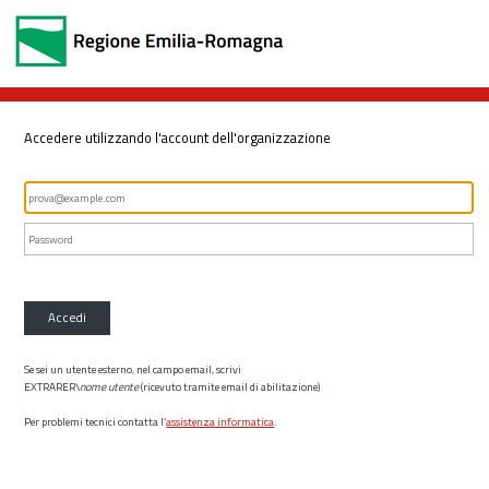
Accedere utilizzando l'account dell'organizzazione
Accedi
Se sei un utente esterno, nel campo email, scrivi
EXTRARER\
nome utente
(ricevuto tramite email di abilitazione)
Per problemi tecnici contatta l’
assistenza informatica
.