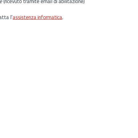
e
(ricevuto tramite email di abilitazione)
atta l’
assistenza informatica
.