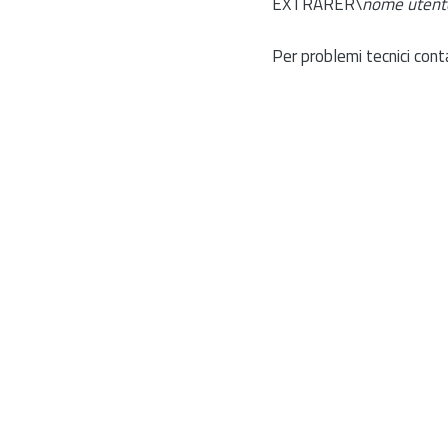
EXTRARER\
nome utent
Per problemi tecnici cont