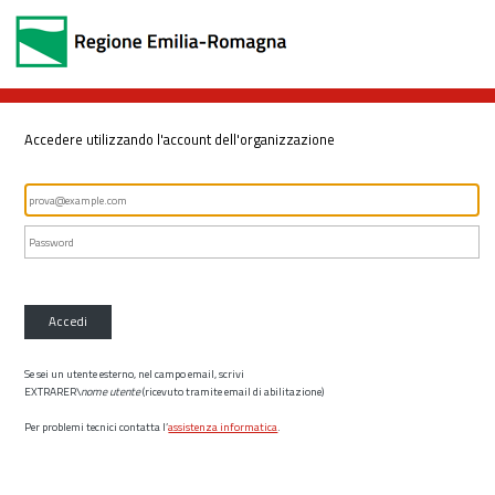
Accedere utilizzando l'account dell'organizzazione
Accedi
Se sei un utente esterno, nel campo email, scrivi
EXTRARER\
nome utente
(ricevuto tramite email di abilitazione)
Per problemi tecnici contatta l’
assistenza informatica
.