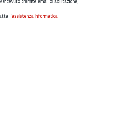
e
(ricevuto tramite email di abilitazione)
atta l’
assistenza informatica
.