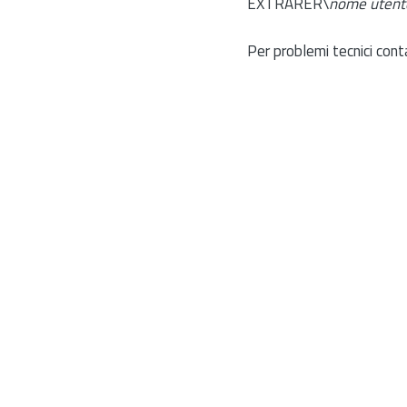
EXTRARER\
nome utent
Per problemi tecnici cont