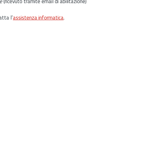
e
(ricevuto tramite email di abilitazione)
atta l’
assistenza informatica
.