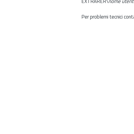
EXTRARER\
nome utent
Per problemi tecnici cont