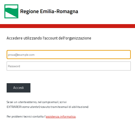
Accedere utilizzando l'account dell'organizzazione
Accedi
Se sei un utente esterno, nel campo email, scrivi
EXTRARER\
nome utente
(ricevuto tramite email di abilitazione)
Per problemi tecnici contatta l’
assistenza informatica
.