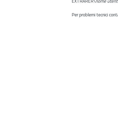
EXTRARER\
nome utent
Per problemi tecnici cont