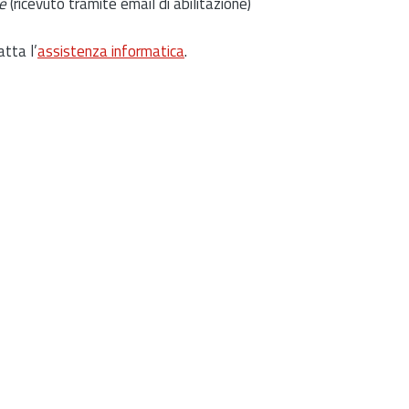
e
(ricevuto tramite email di abilitazione)
atta l’
assistenza informatica
.