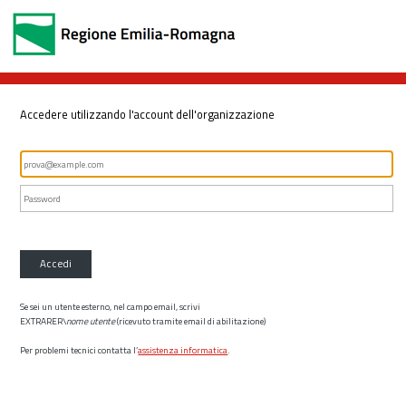
Accedere utilizzando l'account dell'organizzazione
Accedi
Se sei un utente esterno, nel campo email, scrivi
EXTRARER\
nome utente
(ricevuto tramite email di abilitazione)
Per problemi tecnici contatta l’
assistenza informatica
.