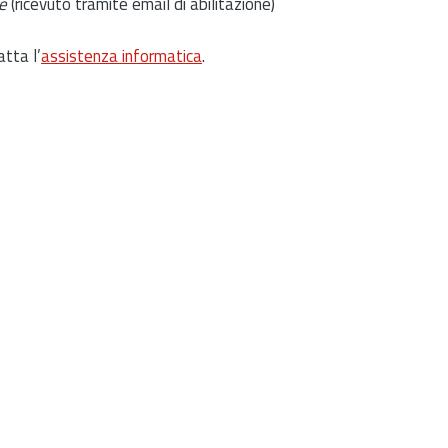
e
(ricevuto tramite email di abilitazione)
atta l’
assistenza informatica
.