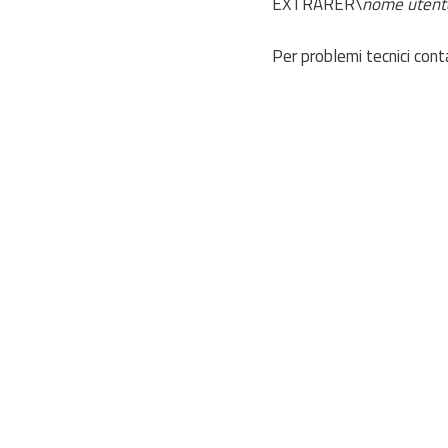
EXTRARER\
nome utent
Per problemi tecnici cont