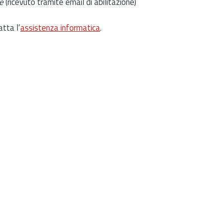
e
(ricevuto tramite email di abilitazione)
atta l’
assistenza informatica
.