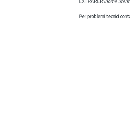
EXTRARER\
nome utent
Per problemi tecnici cont