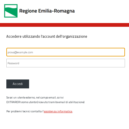
Accedere utilizzando l'account dell'organizzazione
Accedi
Se sei un utente esterno, nel campo email, scrivi
EXTRARER\
nome utente
(ricevuto tramite email di abilitazione)
Per problemi tecnici contatta l’
assistenza informatica
.