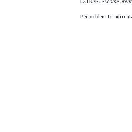
EXTRARER\
nome utent
Per problemi tecnici cont