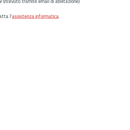
e
(ricevuto tramite email di abilitazione)
atta l’
assistenza informatica
.