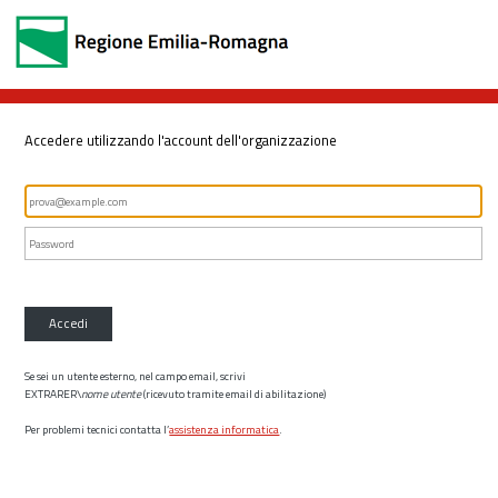
Accedere utilizzando l'account dell'organizzazione
Accedi
Se sei un utente esterno, nel campo email, scrivi
EXTRARER\
nome utente
(ricevuto tramite email di abilitazione)
Per problemi tecnici contatta l’
assistenza informatica
.