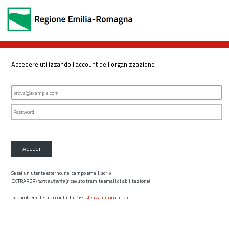
Accedere utilizzando l'account dell'organizzazione
Accedi
Se sei un utente esterno, nel campo email, scrivi
EXTRARER\
nome utente
(ricevuto tramite email di abilitazione)
Per problemi tecnici contatta l’
assistenza informatica
.