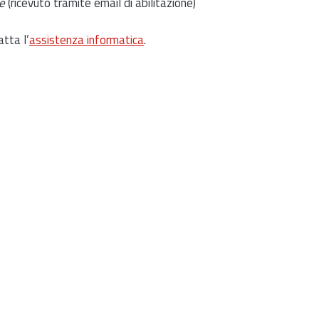
e
(ricevuto tramite email di abilitazione)
atta l’
assistenza informatica
.