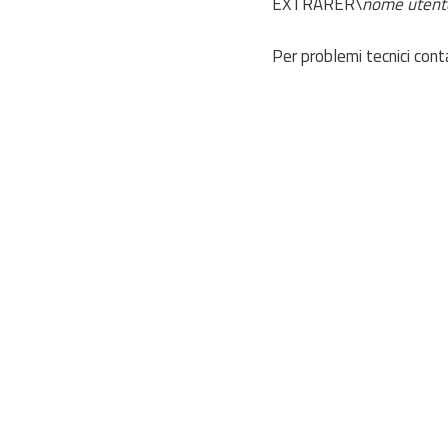
EXTRARER\
nome utent
Per problemi tecnici cont