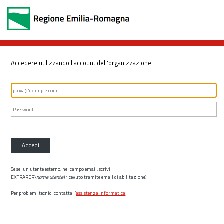
Accedere utilizzando l'account dell'organizzazione
Accedi
Se sei un utente esterno, nel campo email, scrivi
EXTRARER\
nome utente
(ricevuto tramite email di abilitazione)
Per problemi tecnici contatta l’
assistenza informatica
.