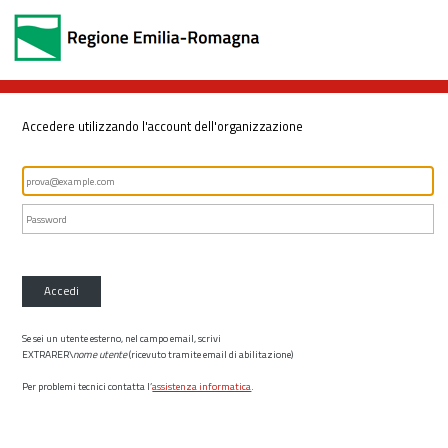
Accedere utilizzando l'account dell'organizzazione
Accedi
Se sei un utente esterno, nel campo email, scrivi
EXTRARER\
nome utente
(ricevuto tramite email di abilitazione)
Per problemi tecnici contatta l’
assistenza informatica
.