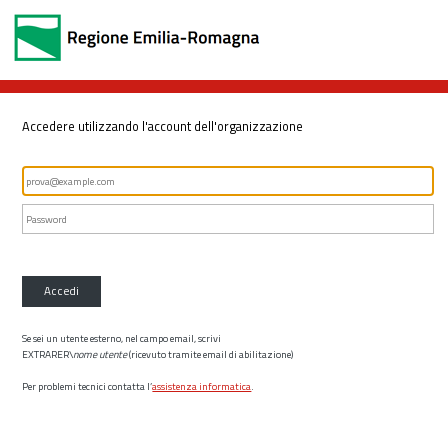
Accedere utilizzando l'account dell'organizzazione
Accedi
Se sei un utente esterno, nel campo email, scrivi
EXTRARER\
nome utente
(ricevuto tramite email di abilitazione)
Per problemi tecnici contatta l’
assistenza informatica
.