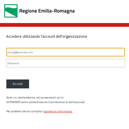
Accedere utilizzando l'account dell'organizzazione
Accedi
Se sei un utente esterno, nel campo email, scrivi
EXTRARER\
nome utente
(ricevuto tramite email di abilitazione)
Per problemi tecnici contatta l’
assistenza informatica
.