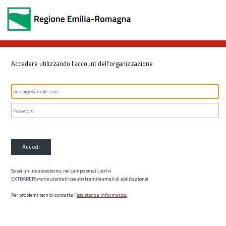
Accedere utilizzando l'account dell'organizzazione
Accedi
Se sei un utente esterno, nel campo email, scrivi
EXTRARER\
nome utente
(ricevuto tramite email di abilitazione)
Per problemi tecnici contatta l’
assistenza informatica
.