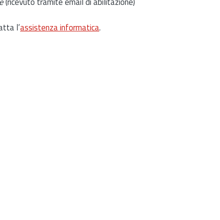
e
(ricevuto tramite email di abilitazione)
atta l’
assistenza informatica
.