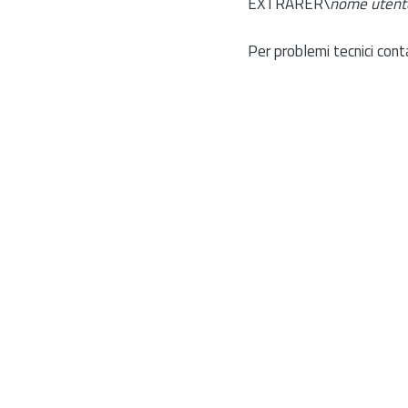
EXTRARER\
nome utent
Per problemi tecnici cont