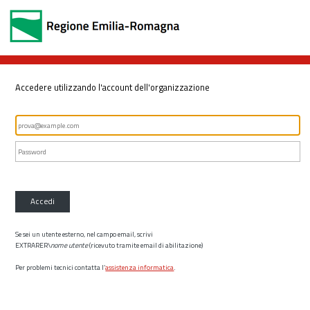
Accedere utilizzando l'account dell'organizzazione
Accedi
Se sei un utente esterno, nel campo email, scrivi
EXTRARER\
nome utente
(ricevuto tramite email di abilitazione)
Per problemi tecnici contatta l’
assistenza informatica
.