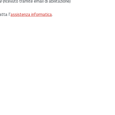
e
(ricevuto tramite email di abilitazione)
atta l’
assistenza informatica
.