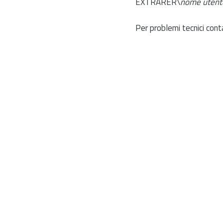
EXTRARER\
nome utent
Per problemi tecnici cont