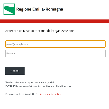
Accedere utilizzando l'account dell'organizzazione
Accedi
Se sei un utente esterno, nel campo email, scrivi
EXTRARER\
nome utente
(ricevuto tramite email di abilitazione)
Per problemi tecnici contatta l’
assistenza informatica
.