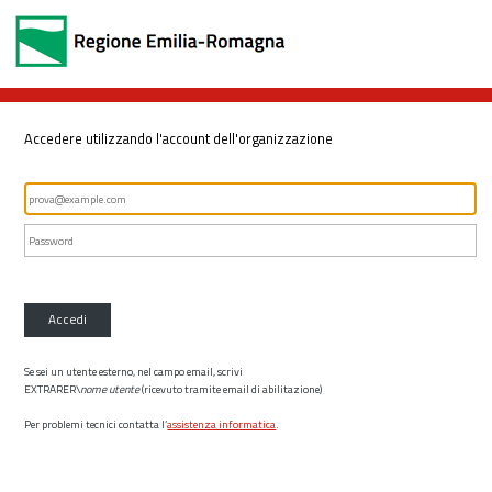
Accedere utilizzando l'account dell'organizzazione
Accedi
Se sei un utente esterno, nel campo email, scrivi
EXTRARER\
nome utente
(ricevuto tramite email di abilitazione)
Per problemi tecnici contatta l’
assistenza informatica
.