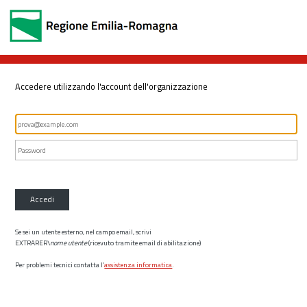
Accedere utilizzando l'account dell'organizzazione
Accedi
Se sei un utente esterno, nel campo email, scrivi
EXTRARER\
nome utente
(ricevuto tramite email di abilitazione)
Per problemi tecnici contatta l’
assistenza informatica
.