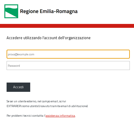
Accedere utilizzando l'account dell'organizzazione
Accedi
Se sei un utente esterno, nel campo email, scrivi
EXTRARER\
nome utente
(ricevuto tramite email di abilitazione)
Per problemi tecnici contatta l’
assistenza informatica
.