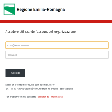
Accedere utilizzando l'account dell'organizzazione
Accedi
Se sei un utente esterno, nel campo email, scrivi
EXTRARER\
nome utente
(ricevuto tramite email di abilitazione)
Per problemi tecnici contatta l’
assistenza informatica
.