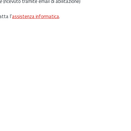
e
(ricevuto tramite email di abilitazione)
atta l’
assistenza informatica
.