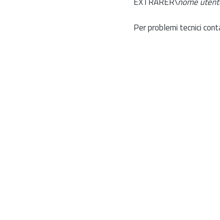
EXTRARER\
nome utent
Per problemi tecnici cont