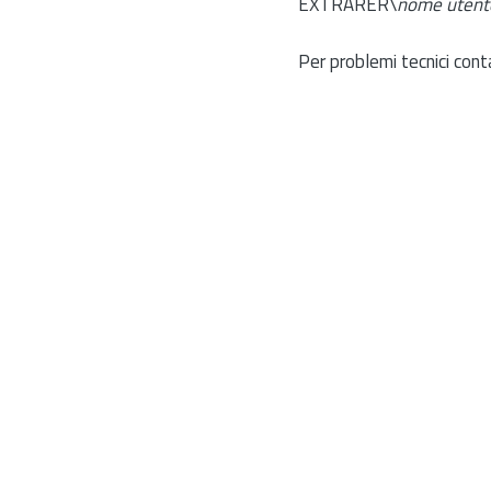
EXTRARER\
nome utent
Per problemi tecnici cont