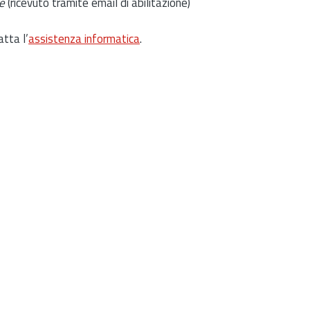
e
(ricevuto tramite email di abilitazione)
atta l’
assistenza informatica
.